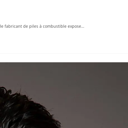
 le fabricant de piles à combustible expose…