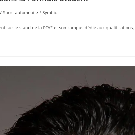
/
Sport automobile
/
Symbio
ent sur le stand de la PFA* et son campus dédié aux qualifications,