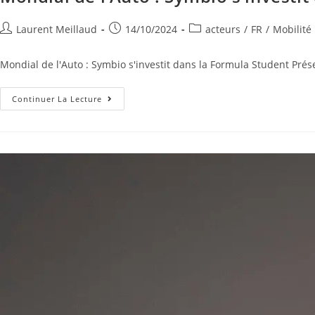
Laurent Meillaud
14/10/2024
acteurs
/
FR
/
Mobilité
Mondial de l'Auto : Symbio s'investit dans la Formula Student Prés
Continuer La Lecture