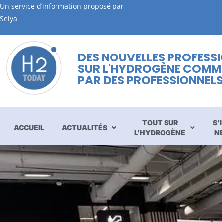
Un service d’information proposé par
Seiya
DES NOUVELLES PROFESS
SUR L'HYDROGÈNE COMM
PAR DES PROFESSIONNEL
TOUT SUR
S’
ACCUEIL
ACTUALITÉS
L’HYDROGÈNE
N