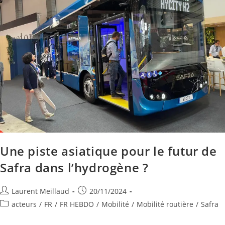
Une piste asiatique pour le futur de
Safra dans l’hydrogène ?
Laurent Meillaud
20/11/2024
acteurs
/
FR
/
FR HEBDO
/
Mobilité
/
Mobilité routière
/
Safra