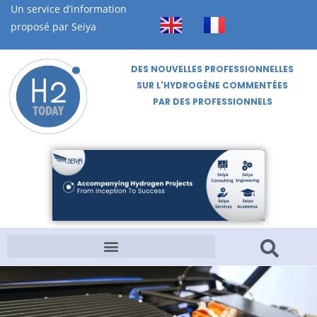
Un service d’information
proposé par Seiya
DES NOUVELLES PROFESSIONNELLES
SUR L'HYDROGÈNE COMMENTÉES
PAR DES PROFESSIONNELS