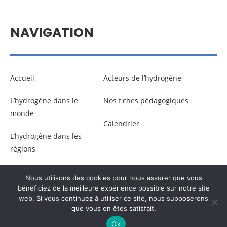
NAVIGATION
Accueil
Acteurs de l’hydrogène
L’hydrogène dans le
Nos fiches pédagogiques
monde
Calendrier
L’hydrogène dans les
régions
Nous utilisons des cookies pour nous assurer que vous
© Copyright –
Communicaweb
2026
bénéficiez de la meilleure expérience possible sur notre site
web. Si vous continuez à utiliser ce site, nous supposerons
que vous en êtes satisfait.
Mentions légales
–
Gestion des données personnelles
Ok