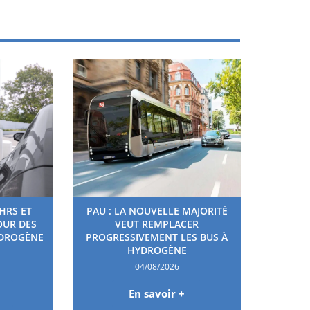
HRS ET
PAU : LA NOUVELLE MAJORITÉ
OUR DES
VEUT REMPLACER
YDROGÈNE
PROGRESSIVEMENT LES BUS À
HYDROGÈNE
04/08/2026
En savoir +