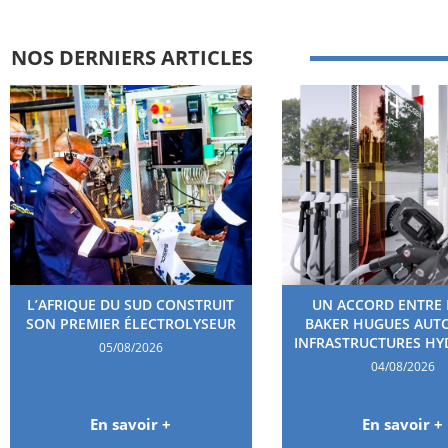
NOS DERNIERS ARTICLES
L’AFRIQUE DU SUD CONSTRUIT
UN ACCORD ENTRE 
SON PREMIER ÉLECTROLYSEUR
BAKER HUGUES AUT
INFRASTRUCTURES H
05/08/2026
04/08/2026
En savoir +
En savoir +