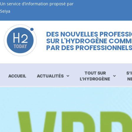
Un service d’information proposé par
Seiya
DES NOUVELLES PROFESS
SUR L'HYDROGÈNE COMM
PAR DES PROFESSIONNEL
TOUT SUR
S’
ACCUEIL
ACTUALITÉS
L’HYDROGÈNE
N