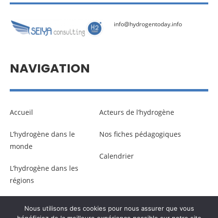
info@hydrogentoday.info
NAVIGATION
Accueil
Acteurs de l’hydrogène
L’hydrogène dans le
Nos fiches pédagogiques
monde
Calendrier
L’hydrogène dans les
régions
Nous utilisons des cookies pour nous assurer que vous
© Copyright –
Communicaweb
2026