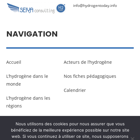
info@hydrogentoday.info
NAVIGATION
Accueil
Acteurs de l’hydrogène
L’hydrogène dans le
Nos fiches pédagogiques
monde
Calendrier
L’hydrogène dans les
régions
Nous utilisons des cookies pour nous assurer que vous
© Copyright –
Communicaweb
2026
bénéficiez de la meilleure expérience possible sur notre site
web. Si vous continuez à utiliser ce site, nous supposerons