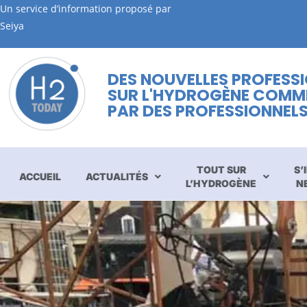
Un service d’information proposé par
Seiya
DES NOUVELLES PROFESS
SUR L'HYDROGÈNE COMM
PAR DES PROFESSIONNEL
TOUT SUR
S’
ACCUEIL
ACTUALITÉS
L’HYDROGÈNE
N