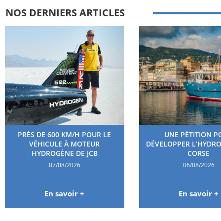
NOS DERNIERS ARTICLES
PRÈS DE 600 KM/H POUR LE
UNE PÉTITION P
VÉHICULE À MOTEUR
DÉVELOPPER L’HYDR
HYDROGÈNE DE JCB
CORSE
07/08/2026
06/08/2026
En savoir +
En savoir +