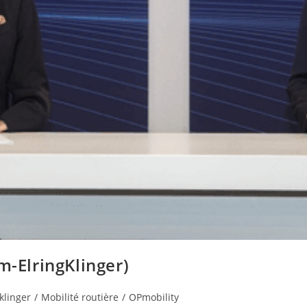
m-ElringKlinger)
klinger
/
Mobilité routière
/
OPmobility