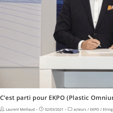
C’est parti pour EKPO (Plastic Omniu
Laurent Meillaud
02/03/2021
acteurs
/
EKPO
/
Elring