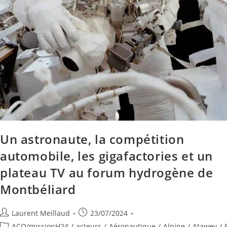
Un astronaute, la compétition
automobile, les gigafactories et un
plateau TV au forum hydrogène de
Montbéliard
Laurent Meillaud
23/07/2024
ACO/missionH24
/
acteurs
/
Aéronautique
/
Alpine
/
Atawey
/