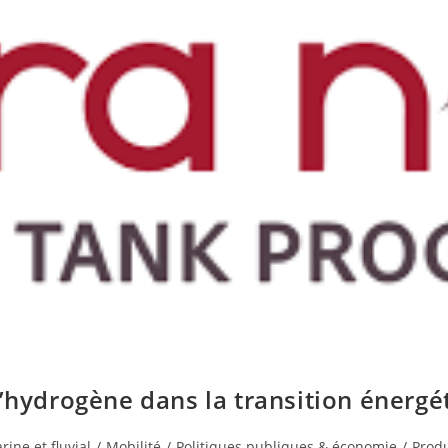
’hydrogène dans la transition énergé
rine et fluvial
/
Mobilité
/
Politiques publiques & économie
/
Produ