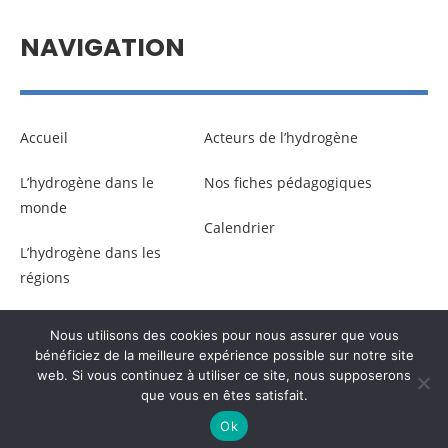
NAVIGATION
Accueil
Acteurs de l’hydrogène
L’hydrogène dans le
Nos fiches pédagogiques
monde
Calendrier
L’hydrogène dans les
régions
Nous utilisons des cookies pour nous assurer que vous
© Copyright –
Communicaweb
2026
bénéficiez de la meilleure expérience possible sur notre site
web. Si vous continuez à utiliser ce site, nous supposerons
que vous en êtes satisfait.
Mentions légales
–
Gestion des données personnelles
Ok