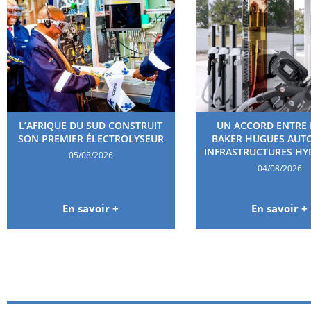
L’AFRIQUE DU SUD CONSTRUIT
UN ACCORD ENTRE 
SON PREMIER ÉLECTROLYSEUR
BAKER HUGUES AUT
INFRASTRUCTURES H
05/08/2026
04/08/2026
En savoir +
En savoir +