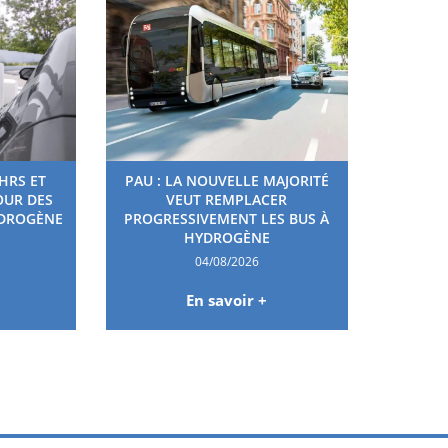
HRS ET
PAU : LA NOUVELLE MAJORITÉ
OUR DES
VEUT REMPLACER
YDROGÈNE
PROGRESSIVEMENT LES BUS À
HYDROGÈNE
04/08/2026
En savoir +