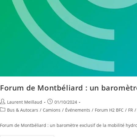
Forum de Montbéliard : un baromètre
Laurent Meillaud
01/10/2024
Bus & Autocars
/
Camions
/
Événements
/
Forum H2 BFC
/
FR
/
Forum de Montbéliard : un baromètre exclusif de la mobilité hydr