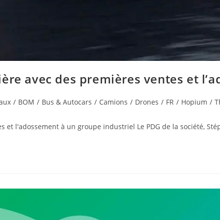
ère avec des premières ventes et l’a
aux
/
BOM
/
Bus & Autocars
/
Camions
/
Drones
/
FR
/
Hopium
/
T
et l'adossement à un groupe industriel Le PDG de la société, Stép