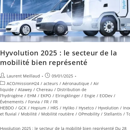
Hyvolution 2025 : le secteur de la
mobilité bien représenté
Laurent Meillaud
09/01/2025
ACO/missionH24
/
acteurs
/
Aéronautique
/
Air
liquide
/
Atawey
/
Chereau
/
Distribution de
l'hydrogène
/
EHM
/
EKPO
/
Elringklinger
/
Engie
/
EODev
/
Événements
/
Forvia
/
FR
/
FR
HEBDO
/
GCK
/
Hopium
/
HRS
/
Hyliko
/
Hysetco
/
Hyvolution
/
Ino
et fluvial
/
Mobilité
/
Mobilité routière
/
OPmobility
/
Stellantis
/
T
Hyvolution 2025 : le secteur de la mobilité bien représenté Du 28