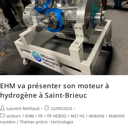
EHM va présenter son moteur à
hydrogène à Saint-Brieuc
Laurent Meillaud
22/09/2023
acteurs
/
EHM
/
FR
/
FR HEBDO
/
MCI H2
/
Mobilité
/
Mobilité
routière
/
Thèmes précis : technologie