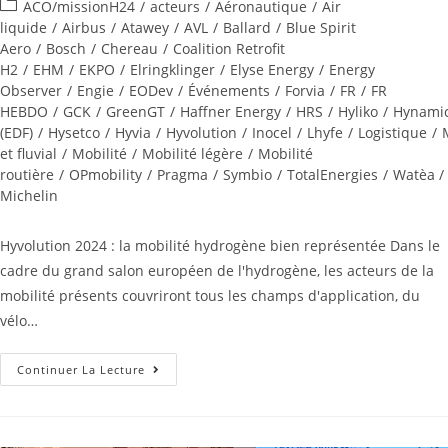
ACO/missionH24
/
acteurs
/
Aéronautique
/
Air
liquide
/
Airbus
/
Atawey
/
AVL
/
Ballard
/
Blue Spirit
Aero
/
Bosch
/
Chereau
/
Coalition Retrofit
H2
/
EHM
/
EKPO
/
Elringklinger
/
Elyse Energy
/
Energy
Observer
/
Engie
/
EODev
/
Événements
/
Forvia
/
FR
/
FR
HEBDO
/
GCK
/
GreenGT
/
Haffner Energy
/
HRS
/
Hyliko
/
Hynami
(EDF)
/
Hysetco
/
Hyvia
/
Hyvolution
/
Inocel
/
Lhyfe
/
Logistique
/
et fluvial
/
Mobilité
/
Mobilité légère
/
Mobilité
routière
/
OPmobility
/
Pragma
/
Symbio
/
TotalEnergies
/
Watèa /
Michelin
Hyvolution 2024 : la mobilité hydrogène bien représentée Dans le
cadre du grand salon européen de l'hydrogène, les acteurs de la
mobilité présents couvriront tous les champs d'application, du
vélo…
Continuer La Lecture