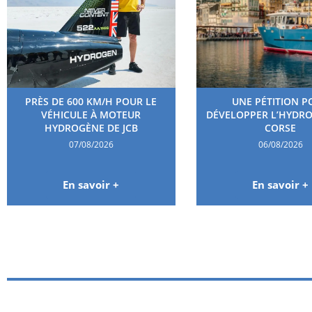
PRÈS DE 600 KM/H POUR LE
UNE PÉTITION P
VÉHICULE À MOTEUR
DÉVELOPPER L’HYDR
HYDROGÈNE DE JCB
CORSE
07/08/2026
06/08/2026
En savoir +
En savoir +