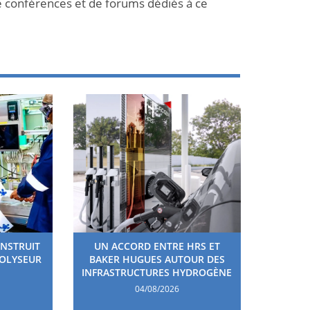
e conférences et de forums dédiés à ce
ONSTRUIT
UN ACCORD ENTRE HRS ET
ROLYSEUR
BAKER HUGUES AUTOUR DES
INFRASTRUCTURES HYDROGÈNE
04/08/2026