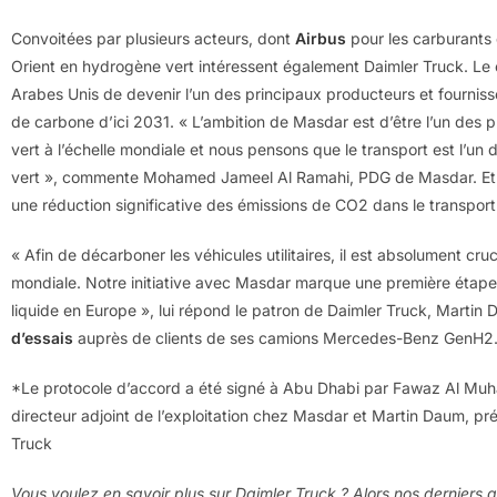
Convoitées par plusieurs acteurs, dont
Airbus
pour les carburants
Orient en hydrogène vert intéressent également Daimler Truck. Le 
Arabes Unis de devenir l’un des principaux producteurs et fourniss
de carbone d’ici 2031. « L’ambition de Masdar est d’être l’un des
vert à l’échelle mondiale et nous pensons que le transport est l’un
vert », commente Mohamed Jameel Al Ramahi, PDG de Masdar. Et il 
une réduction significative des émissions de CO2 dans le transpor
« Afin de décarboner les véhicules utilitaires, il est absolument cruc
mondiale. Notre initiative avec Masdar marque une première étape
liquide en Europe », lui répond le patron de Daimler Truck, Martin
d’essais
auprès de clients de ses camions Mercedes-Benz GenH2
*Le protocole d’accord a été signé à Abu Dhabi par Fawaz Al Muha
directeur adjoint de l’exploitation chez Masdar et Martin Daum, pr
Truck
Vous voulez en savoir plus sur Daimler Truck ? Alors nos derniers a