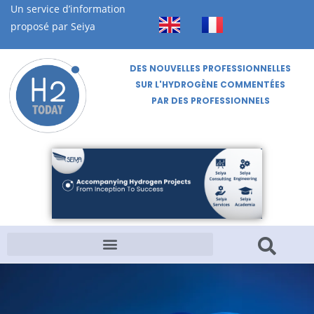
Un service d’information
proposé par Seiya
DES NOUVELLES PROFESSIONNELLES
SUR L'HYDROGÈNE COMMENTÉES
PAR DES PROFESSIONNELS