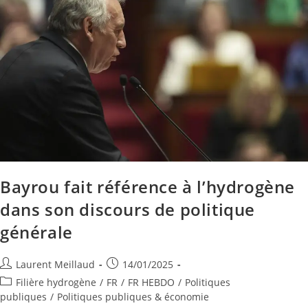
Bayrou fait référence à l’hydrogène
dans son discours de politique
générale
Laurent Meillaud
14/01/2025
Filière hydrogène
/
FR
/
FR HEBDO
/
Politiques
publiques
/
Politiques publiques & économie