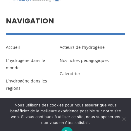
NAVIGATION
Accueil
Acteurs de l’hydrogène
L’hydrogène dans le
Nos fiches pédagogiques
monde
Calendrier
L’hydrogène dans les
régions
Nous utilisons des cookies pour nous assurer que vous
© Copyright –
Communicaweb
2026
bénéficiez de la meilleure expérience possible sur notre site
web. Si vous continuez à utiliser ce site, nous supposerons
que vous en êtes satisfait.
Mentions légales
–
Gestion des données personnelles