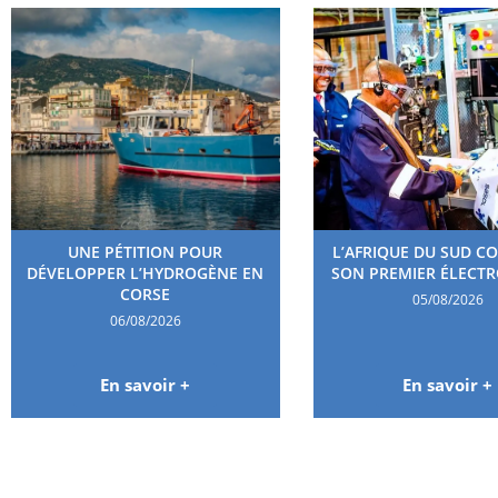
UNE PÉTITION POUR
L’AFRIQUE DU SUD C
DÉVELOPPER L’HYDROGÈNE EN
SON PREMIER ÉLECT
CORSE
05/08/2026
06/08/2026
En savoir +
En savoir +