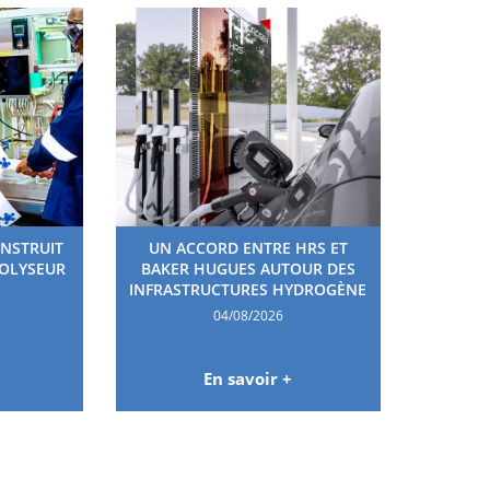
ONSTRUIT
UN ACCORD ENTRE HRS ET
ROLYSEUR
BAKER HUGUES AUTOUR DES
INFRASTRUCTURES HYDROGÈNE
04/08/2026
En savoir +