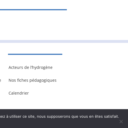
Acteurs de l’hydrogène
e
Nos fiches pédagogiques
Calendrier
ez à utiliser ce site, nous supposerons que vous en êtes satisfait.
onnelles