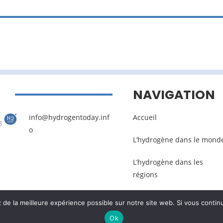
NAVIGATION
info@hydrogentoday.inf
Accueil
o
L’hydrogène dans le mond
L’hydrogène dans les
régions
e la meilleure expérience possible sur notre site web. Si vous continu
Mentions légales
–
Gestion des données pers
Ok