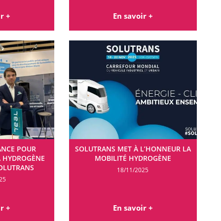
r +
En savoir +
IANCE POUR
SOLUTRANS MET À L’HONNEUR LA
RA HYDROGÈNE
MOBILITÉ HYDROGÈNE
OLUTRANS
18/11/2025
25
r +
En savoir +