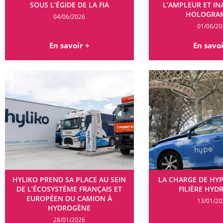
SOUS L’ÉGIDE DE LA FIA
L’AMPLEUR ET I
HOLOGRA
04/06/2026
01/06/20
En savoir +
En savoi
HYLIKO PREND SA PLACE AU SEIN
LA CHARGE DE HY
DE L’ÉCOSYSTÈME FRANÇAIS ET
FILIÈRE HY
EUROPÉEN DU CAMION À
13/01/20
HYDROGÈNE
28/01/2026