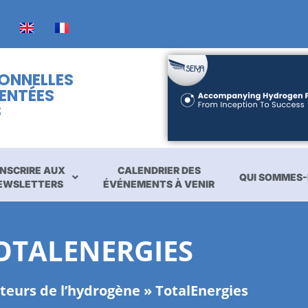
IONNELLES
ENTÉES
S
INSCRIRE AUX
CALENDRIER DES
QUI SOMMES-
EWSLETTERS
ÉVÉNEMENTS À VENIR
OTALENERGIES
teurs de l’hydrogène
»
TotalEnergies