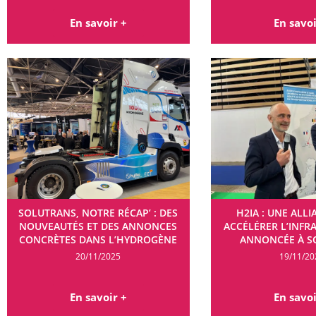
En savoir +
En savoi
SOLUTRANS, NOTRE RÉCAP’ : DES
H2IA : UNE ALL
NOUVEAUTÉS ET DES ANNONCES
ACCÉLÉRER L’INF
CONCRÈTES DANS L’HYDROGÈNE
ANNONCÉE À S
20/11/2025
19/11/20
En savoir +
En savoi