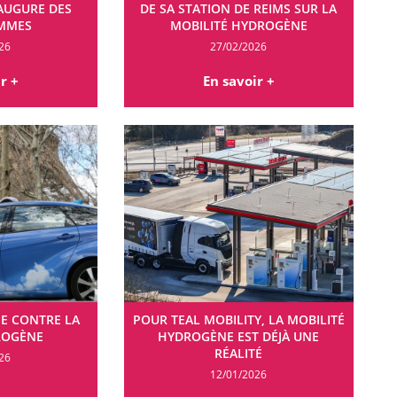
NAUGURE DES
DE SA STATION DE REIMS SUR LA
MMES
MOBILITÉ HYDROGÈNE
26
27/02/2026
r +
En savoir +
PE CONTRE LA
POUR TEAL MOBILITY, LA MOBILITÉ
DROGÈNE
HYDROGÈNE EST DÉJÀ UNE
RÉALITÉ
26
12/01/2026