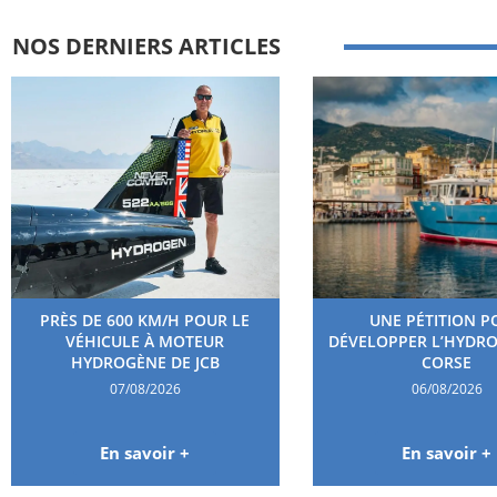
NOS DERNIERS ARTICLES
PRÈS DE 600 KM/H POUR LE
UNE PÉTITION P
VÉHICULE À MOTEUR
DÉVELOPPER L’HYDR
HYDROGÈNE DE JCB
CORSE
07/08/2026
06/08/2026
En savoir +
En savoir +