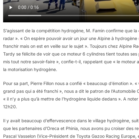
S’agissant de la compétition hydrogène, M. Famin confirme que la
radar ». « On espère pouvoir avoir un jour une Alpine à hydrogène s
franchir mais on est en veille sur le sujet ». Toujours chez Alpine R
Tardy se félicite de voir que ce moteur 6 cylindres tient toutes s
mis tout notre savoir-faire », confie-t-il, rappelant que « le moteur 
la motorisation hydrogène.
Pour sa part, Pierre Fillon nous a confié « beaucoup d’émotion ». « 
grand pas qui a été franchi », nous a dit le patron de l’Automobile C
« il n’y a plus qu’à mettre de l’hydrogène liquide dedans ». A not
12h20.
Il y avait beaucoup d’effervescence dans le village hydrogène, suite
que les partenaires d’Oreca et Phinia, nous avons pu croiser des
Pascal Vasselon (Vice-Président de Toyota Gazoo Racing Europe, 