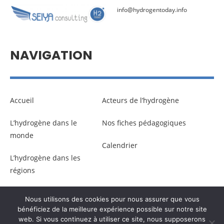
info@hydrogentoday.info
NAVIGATION
Accueil
Acteurs de l’hydrogène
L’hydrogène dans le
Nos fiches pédagogiques
monde
Calendrier
L’hydrogène dans les
régions
Nous utilisons des cookies pour nous assurer que vous
© Copyright –
Communicaweb
2026
bénéficiez de la meilleure expérience possible sur notre site
web. Si vous continuez à utiliser ce site, nous supposerons