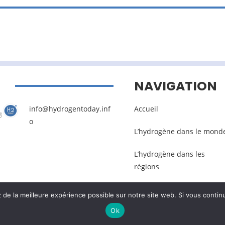
NAVIGATION
info@hydrogentoday.inf
Accueil
o
L’hydrogène dans le mond
L’hydrogène dans les
régions
e la meilleure expérience possible sur notre site web. Si vous continu
Mentions légales
–
Gestion des données pers
Ok