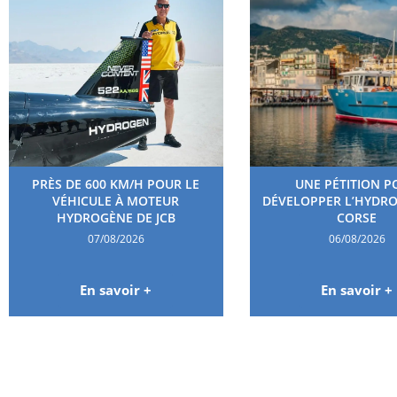
PRÈS DE 600 KM/H POUR LE
UNE PÉTITION P
VÉHICULE À MOTEUR
DÉVELOPPER L’HYDR
HYDROGÈNE DE JCB
CORSE
07/08/2026
06/08/2026
En savoir +
En savoir +