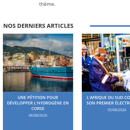
thème.
NOS DERNIERS ARTICLES
UNE PÉTITION POUR
L’AFRIQUE DU SUD C
DÉVELOPPER L’HYDROGÈNE EN
SON PREMIER ÉLECT
CORSE
05/08/2026
06/08/2026