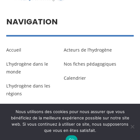
NAVIGATION
Accueil
Acteurs de l’hydrogène
L’hydrogène dans le
Nos fiches pédagogiques
monde
Calendrier
L’hydrogène dans les
régions
Nous utilisons des cookies pour nous assurer que vous
© Copyright –
Communicaweb
2026
bénéficiez de la meilleure expérience possible sur notre site
web. Si vous continuez à utiliser ce site, nous supposerons
que vous en êtes satisfait.
Mentions légales
–
Gestion des données personnelles
Ok