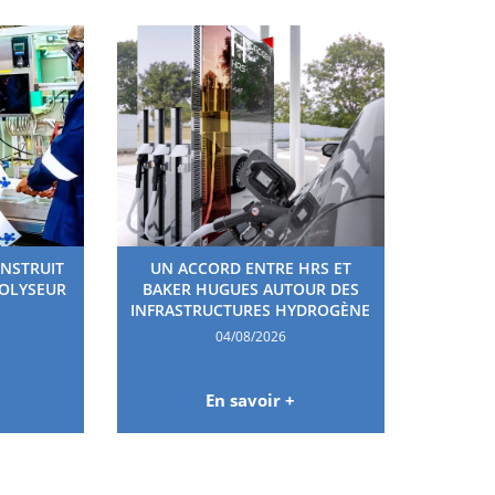
ONSTRUIT
UN ACCORD ENTRE HRS ET
ROLYSEUR
BAKER HUGUES AUTOUR DES
INFRASTRUCTURES HYDROGÈNE
04/08/2026
En savoir +