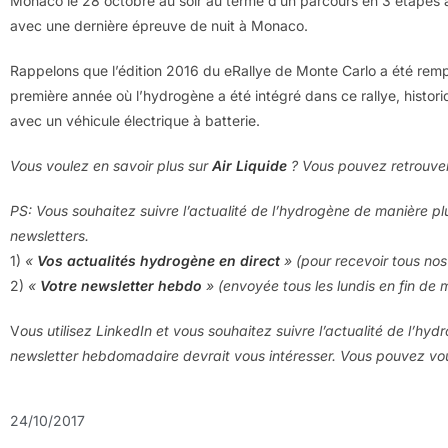
Monaco le 28 octobre au soir au terme d’un parcours en 3 étapes
avec une dernière épreuve de nuit à Monaco.
Rappelons que l’édition 2016 du eRallye de Monte Carlo a été rempor
première année où l’hydrogène a été intégré dans ce rallye, histo
avec un véhicule électrique à batterie.
Vous voulez en savoir plus sur
Air Liquide
? Vous pouvez retrouver
PS: Vous souhaitez suivre l’actualité de l’hydrogène de manière pl
newsletters.
1)
«
Vos actualités hydrogène en direct
» (pour recevoir tous nos 
2)
«
Votre newsletter hebdo
» (envoyée tous les lundis en fin de 
V
ous utilisez LinkedIn et vous souhaitez suivre l’actualité de l’hy
newsletter hebdomadaire devrait vous intéresser. Vous pouvez v
24/10/2017