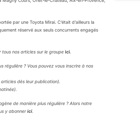
 à Magny Cours, Onet-le-Château, Aix-en-Provence,
tée par une Toyota Mirai. C’était d’ailleurs la
riquement réservé aux seuls concurrents engagés
 tous nos articles sur le groupe
ici
.
us régulière ? Vous pouvez vous inscrire à nos
articles dès leur publication).
matinée).
drogène de manière plus régulière ? Alors notre
ous y abonner
ici
.