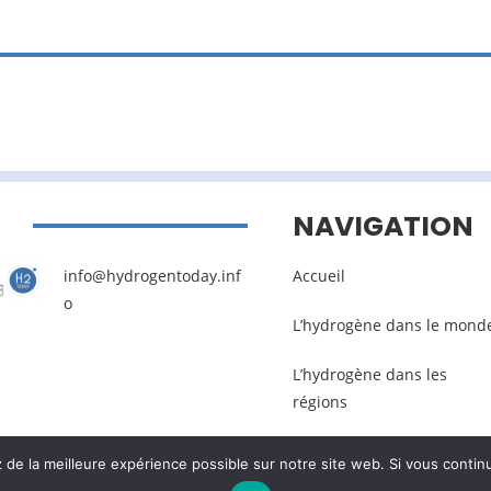
NAVIGATION
info@hydrogentoday.inf
Accueil
o
L’hydrogène dans le mond
L’hydrogène dans les
régions
e la meilleure expérience possible sur notre site web. Si vous continu
Mentions légales
–
Gestion des données pers