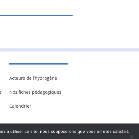
Acteurs de l’hydrogène
e
Nos fiches pédagogiques
Calendrier
ez à utiliser ce site, nous supposerons que vous en êtes satisfait.
onnelles