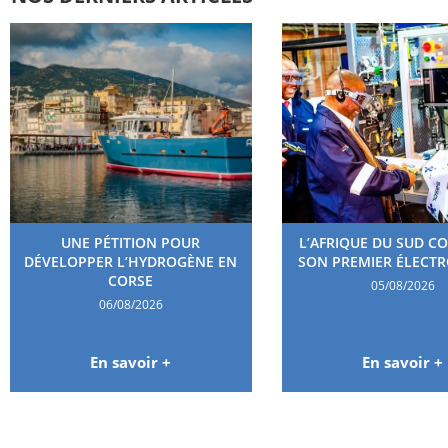
UNE PÉTITION POUR
L’AFRIQUE DU SUD C
DÉVELOPPER L’HYDROGÈNE EN
SON PREMIER ÉLECT
CORSE
05/08/2026
06/08/2026
En savoir +
En savoir +