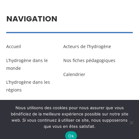
NAVIGATION
Accueil
Acteurs de l’hydrogène
L’hydrogène dans le
Nos fiches pédagogiques
monde
Calendrier
L’hydrogène dans les
régions
Nous utilisons des cookies pour nous assurer que vous
© Copyright –
Communicaweb
2026
bénéficiez de la meilleure expérience possible sur notre site
web. Si vous continuez à utiliser ce site, nous supposerons
que vous en êtes satisfait.
Mentions légales
–
Gestion des données personnelles
Ok