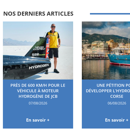
NOS DERNIERS ARTICLES
PRÈS DE 600 KM/H POUR LE
UNE PÉTITION P
VÉHICULE À MOTEUR
DÉVELOPPER L’HYDR
HYDROGÈNE DE JCB
CORSE
07/08/2026
06/08/2026
En savoir +
En savoir +