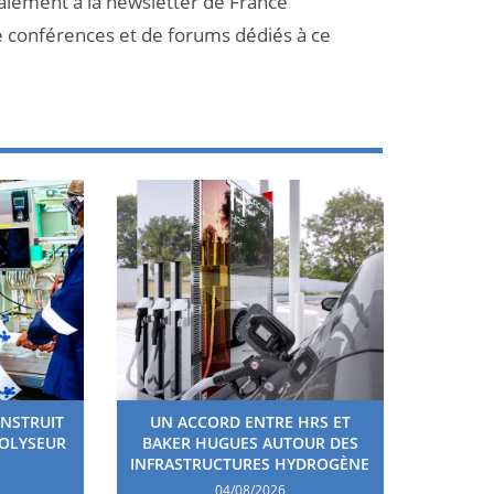
galement à la newsletter de France
e conférences et de forums dédiés à ce
ONSTRUIT
UN ACCORD ENTRE HRS ET
ROLYSEUR
BAKER HUGUES AUTOUR DES
INFRASTRUCTURES HYDROGÈNE
04/08/2026