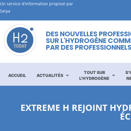
Un service d’information proposé par
Seiya
DES NOUVELLES PROFESS
SUR L'HYDROGÈNE COMM
PAR DES PROFESSIONNEL
TOUT SUR
S’
ACCUEIL
ACTUALITÉS
L’HYDROGÈNE
N
EXTREME H REJOINT HYD
ÉC