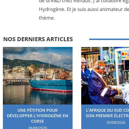
de la R&D chez Renault. J'ai collaboré é
Hydrogène. Et je suis aussi animateur d
thème.
NOS DERNIERS ARTICLES
UNE PÉTITION POUR
L’AFRIQUE DU SUD C
DÉVELOPPER L’HYDROGÈNE EN
SON PREMIER ÉLECT
CORSE
05/08/2026
06/08/2026