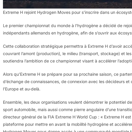
Extreme H rejoint Hydrogen Moves pour s’inscrire dans un écosys
Le premier championnat du monde à l’hydrogène a décidé de rejoi
indépendants allemands en hydrogène, afin de s’ouvrir aux écosy
Cette collaboration stratégique permettra à Extreme H d’avoir acc
couvrant l’amont (production), le milieu (transport, stockage) et 
soutiendra l’ambition de ce championnat visant à accélérer l’adopt
Alors qu’Extreme H se prépare pour sa prochaine saison, ce partena
d’échange de connaissances, de connexion avec les décideurs et 
l’Europe et au-delà.
Ensemble, les deux organisations veulent démontrer le potentiel d
sport automobile, mais aussi comme pierre angulaire d’une transiti
directeur général de la FIA Extreme H World Cup : « Extreme H est 
plateforme pour mettre en avant la mobilité hydrogène et accélérer
Hydrogen Moves nous donne accès à une communauté mondiale très