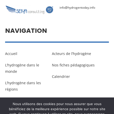
info@hydrogentoday.info
NAVIGATION
Accueil
Acteurs de l’hydrogène
L’hydrogène dans le
Nos fiches pédagogiques
monde
Calendrier
L’hydrogène dans les
régions
Nous utilisons des cookies pour nous assurer que vous
© Copyright –
Communicaweb
2026
bénéficiez de la meilleure expérience possible sur notre site