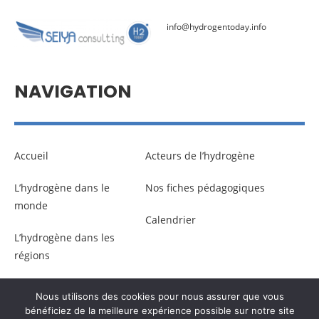
info@hydrogentoday.info
NAVIGATION
Accueil
Acteurs de l’hydrogène
L’hydrogène dans le
Nos fiches pédagogiques
monde
Calendrier
L’hydrogène dans les
régions
Nous utilisons des cookies pour nous assurer que vous
© Copyright –
Communicaweb
2026
bénéficiez de la meilleure expérience possible sur notre site