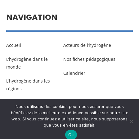
NAVIGATION
Accueil
Acteurs de l’hydrogène
L’hydrogène dans le
Nos fiches pédagogiques
monde
Calendrier
L’hydrogène dans les
régions
Nous utilisons des cookies pour nous assurer que vous
© Copyright –
Communicaweb
2026
bénéficiez de la meilleure expérience possible sur notre site
web. Si vous continuez à utiliser ce site, nous supposerons
que vous en êtes satisfait.
Mentions légales
–
Gestion des données personnelles
Ok