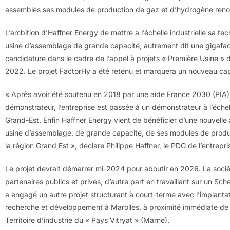
assemblés ses modules de production de gaz et d’hydrogène renouv
L’ambition d’Haffner Energy de mettre à l’échelle industrielle sa te
usine d’assemblage de grande capacité, autrement dit une gigafacto
candidature dans le cadre de l’appel à projets « Première Usine »
2022. Le projet FactorHy a été retenu et marquera un nouveau cap 
« Après avoir été soutenu en 2018 par une aide France 2030 (PIA
démonstrateur, l’entreprise est passée à un démonstrateur à l’échell
Grand-Est. Enfin Haffner Energy vient de bénéficier d’une nouvell
usine d’assemblage, de grande capacité, de ses modules de produ
la région Grand Est », déclare Philippe Haffner, le PDG de l’entrepri
Le projet devrait démarrer mi-2024 pour aboutir en 2026. La soci
partenaires publics et privés, d’autre part en travaillant sur un Sch
a engagé un autre projet structurant à court-terme avec l’implantat
recherche et développement à Marolles, à proximité immédiate de s
Territoire d’industrie du « Pays Vitryat » (Marne).