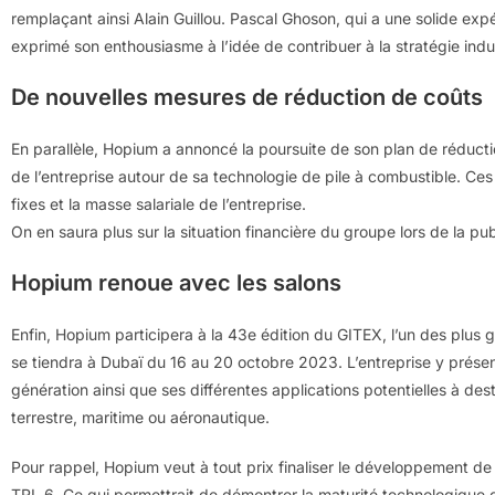
remplaçant ainsi Alain Guillou. Pascal Ghoson, qui a une solide exp
exprimé son enthousiasme à l’idée de contribuer à la stratégie indus
De nouvelles mesures de réduction de coûts
En parallèle, Hopium a annoncé la poursuite de son plan de réductio
de l’entreprise autour de sa technologie de pile à combustible. C
fixes et la masse salariale de l’entreprise.
On en saura plus sur la situation financière du groupe lors de la pu
Hopium renoue avec les salons
Enfin, Hopium participera à la 43e édition du GITEX, l’un des plus 
se tiendra à Dubaï du 16 au 20 octobre 2023. L’entreprise y prése
génération ainsi que ses différentes applications potentielles à dest
terrestre, maritime ou aéronautique.
Pour rappel, Hopium veut à tout prix finaliser le développement de
TRL 6. Ce qui permettrait de démontrer la maturité technologique d