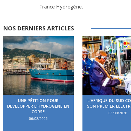
France Hydrogène.
NOS DERNIERS ARTICLES
UNE PÉTITION POUR
L’AFRIQUE DU SUD C
DÉVELOPPER L’HYDROGÈNE EN
SON PREMIER ÉLECT
CORSE
05/08/2026
06/08/2026