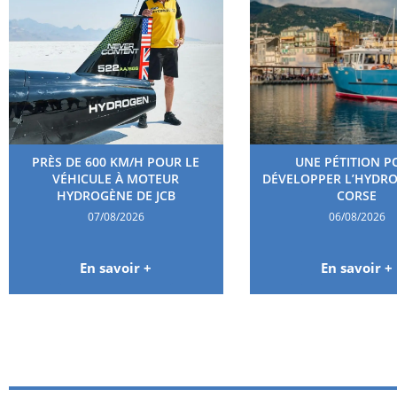
PRÈS DE 600 KM/H POUR LE
UNE PÉTITION P
VÉHICULE À MOTEUR
DÉVELOPPER L’HYDR
HYDROGÈNE DE JCB
CORSE
07/08/2026
06/08/2026
En savoir +
En savoir +