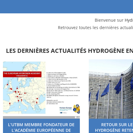
Bienvenue sur
Hyd
Retrouvez toutes les dernières actual
LES DERNIÈRES ACTUALITÉS HYDROGÈNE E
L’UTBM MEMBRE FONDATEUR DE
RETOUR SUR LE
L’ACADÉMIE EUROPÉENNE DE
HYDROGÈNE RETEN