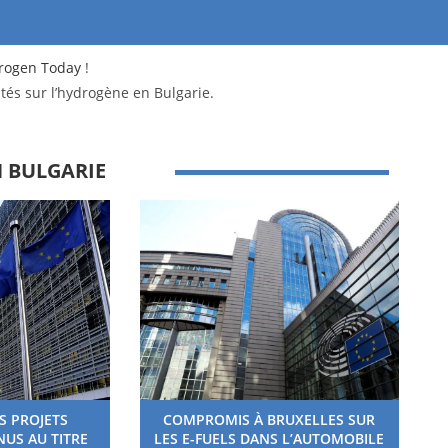
rogen Today
!
ités sur l’hydrogène en
Bulgarie.
N BULGARIE
S PROJETS
COMPROMIS À BRUXELLES SUR
US AU TITRE
LES E-FUELS DANS L’AUTOMOBILE