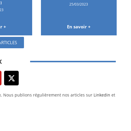
I
25/03/2023
23
r +
En savoir +
ARTICLES
X
x. Nous publions régulièrement nos articles sur
Linkedin
et