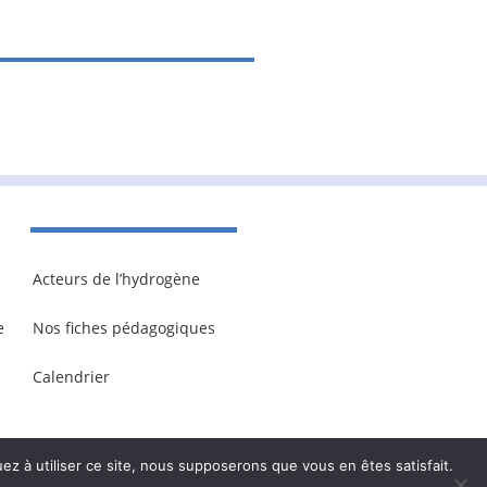
Acteurs de l’hydrogène
e
Nos fiches pédagogiques
Calendrier
ez à utiliser ce site, nous supposerons que vous en êtes satisfait.
onnelles