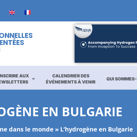
IONNELLES
ENTÉES
S
INSCRIRE AUX
CALENDRIER DES
QUI SOMMES-
EWSLETTERS
ÉVÉNEMENTS À VENIR
OGÈNE EN BULGARIE
ène dans le monde
»
L’hydrogène en Bulgarie