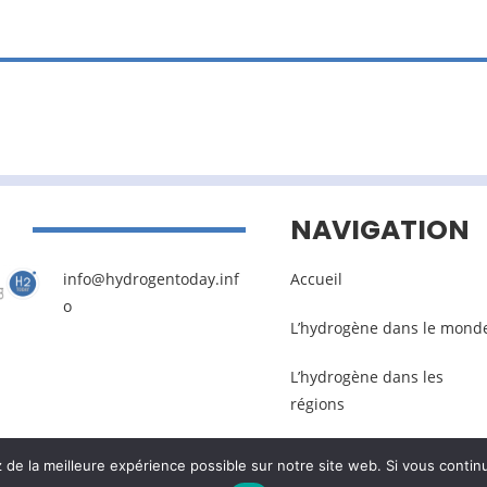
NAVIGATION
info@hydrogentoday.inf
Accueil
o
L’hydrogène dans le mond
L’hydrogène dans les
régions
e la meilleure expérience possible sur notre site web. Si vous continu
Mentions légales
–
Gestion des données pers