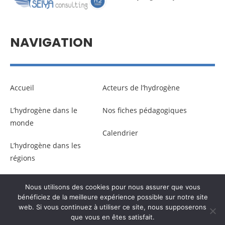
NAVIGATION
Accueil
Acteurs de l’hydrogène
L’hydrogène dans le
Nos fiches pédagogiques
monde
Calendrier
L’hydrogène dans les
régions
Nous utilisons des cookies pour nous assurer que vous
© Copyright –
Communicaweb
2026
bénéficiez de la meilleure expérience possible sur notre site
web. Si vous continuez à utiliser ce site, nous supposerons
que vous en êtes satisfait.