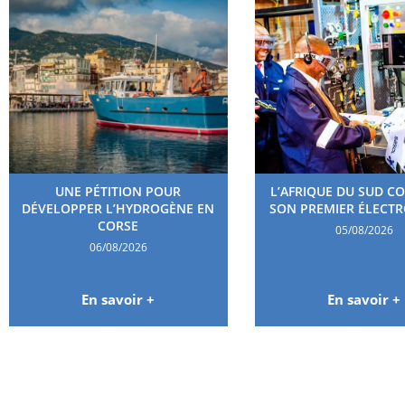
UNE PÉTITION POUR
L’AFRIQUE DU SUD C
DÉVELOPPER L’HYDROGÈNE EN
SON PREMIER ÉLECT
CORSE
05/08/2026
06/08/2026
En savoir +
En savoir +