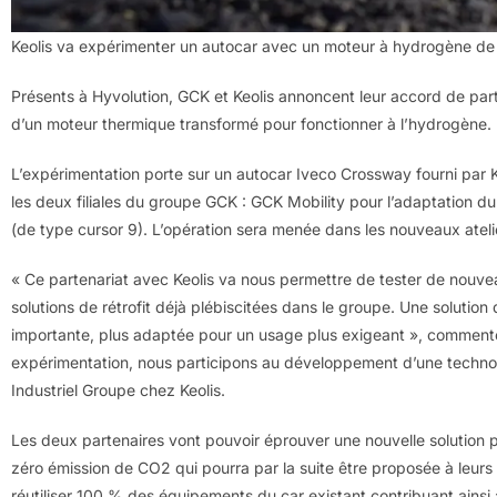
Keolis va expérimenter un autocar avec un moteur à hydrogène d
Présents à Hyvolution, GCK et Keolis annoncent leur accord de par
d’un moteur thermique transformé pour fonctionner à l’hydrogène.
L’expérimentation porte sur un autocar Iveco Crossway fourni par 
les deux filiales du groupe GCK : GCK Mobility pour l’adaptation du 
(de type cursor 9). L’opération sera menée dans les nouveaux ate
« Ce partenariat avec Keolis va nous permettre de tester de nouv
solutions de rétrofit déjà plébiscitées dans le groupe. Une solutio
importante, plus adaptée pour un usage plus exigeant », commente
expérimentation, nous participons au développement d’une technolo
Industriel Groupe chez Keolis.
Les deux partenaires vont pouvoir éprouver une nouvelle solution 
zéro émission de CO2 qui pourra par la suite être proposée à leurs 
réutiliser 100 % des équipements du car existant contribuant ainsi 