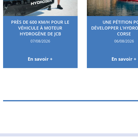
PRÈS DE 600 KM/H POUR LE
UNE PÉTITION P
VÉHICULE À MOTEUR
DÉVELOPPER L’HYDR
HYDROGÈNE DE JCB
CORSE
07/08/2026
06/08/2026
En savoir +
En savoir +