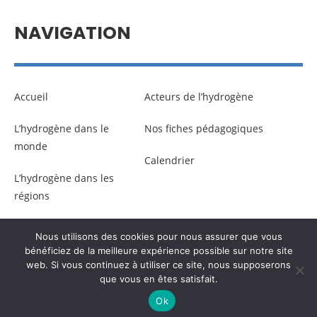
NAVIGATION
Accueil
Acteurs de l’hydrogène
L’hydrogène dans le
Nos fiches pédagogiques
monde
Calendrier
L’hydrogène dans les
régions
Nous utilisons des cookies pour nous assurer que vous
© Copyright –
Communicaweb
2026
bénéficiez de la meilleure expérience possible sur notre site
web. Si vous continuez à utiliser ce site, nous supposerons
que vous en êtes satisfait.
Mentions légales
–
Gestion des données personnelles
Ok