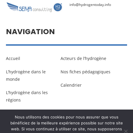
info@hydrogentoday.info
NAVIGATION
Accueil
Acteurs de l’hydrogène
L’hydrogène dans le
Nos fiches pédagogiques
monde
Calendrier
L’hydrogène dans les
régions
Nous utilisons des cookies pour nous assurer que vous
© Copyright –
Communicaweb
2026
bénéficiez de la meilleure expérience possible sur notre site
web. Si vous continuez à utiliser ce site, nous supposerons