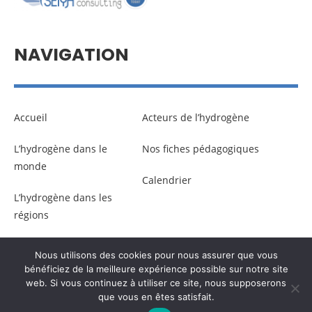
NAVIGATION
Accueil
Acteurs de l’hydrogène
L’hydrogène dans le
Nos fiches pédagogiques
monde
Calendrier
L’hydrogène dans les
régions
Nous utilisons des cookies pour nous assurer que vous
© Copyright –
Communicaweb
2026
bénéficiez de la meilleure expérience possible sur notre site
web. Si vous continuez à utiliser ce site, nous supposerons
que vous en êtes satisfait.
Mentions légales
–
Gestion des données personnelles