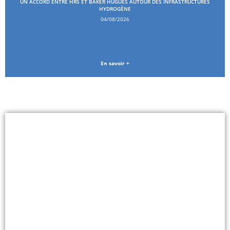
UN ACCORD ENTRE HRS ET BAKER HUGUES AUTOUR DES INFRASTRUCTURES
HYDROGÈNE
04/08/2026
En savoir +