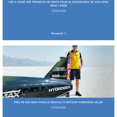
HRS A SIGNÉ UNE PROMESSE DE VENTE POUR LA CESSION-BAIL DE SON SIÈGE
DANS L’ISÈRE
10/08/2026
En savoir +
PRÈS DE 600 KM/H POUR LE VÉHICULE À MOTEUR HYDROGÈNE DE JCB
07/08/2026