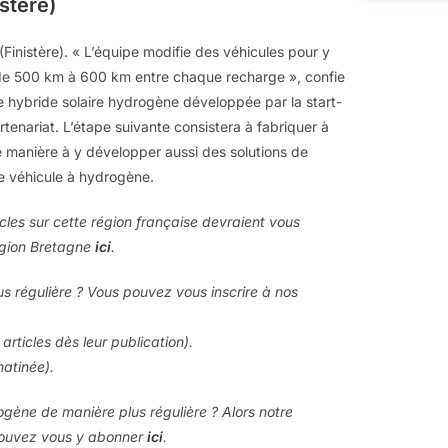
istère)
 (Finistère). « L’équipe modifie des véhicules pour y
 de 500 km à 600 km entre chaque recharge », confie
ure hybride solaire hydrogène développée par la start-
enariat. L’étape suivante consistera à fabriquer à
de manière à y développer aussi des solutions de
de véhicule à hydrogène.
icles sur cette région française devraient vous
région Bretagne
ici
.
us régulière ? Vous pouvez vous inscrire à nos
articles dès leur publication).
matinée).
rogène de manière plus régulière ? Alors notre
 pouvez vous y abonner
ici
.