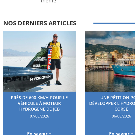
thème.
NOS DERNIERS ARTICLES
PRÈS DE 600 KM/H POUR LE
UNE PÉTITION P
VÉHICULE À MOTEUR
DÉVELOPPER L’HYDR
HYDROGÈNE DE JCB
CORSE
07/08/2026
06/08/2026
En savoir +
En savoir +